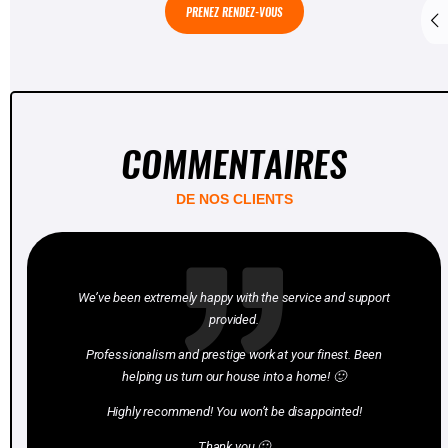
PRENEZ RENDEZ-VOUS
COMMENTAIRES
DE NOS CLIENTS
We’ve been extremely happy with the service and support
provided.
Professionalism and prestige work at your finest. Been
helping us turn our house into a home! 🙂
Highly recommend! You won’t be disappointed!
Thank you 🙂