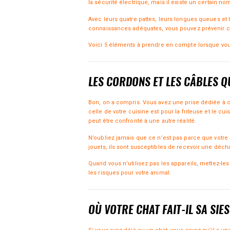
la sécurité électrique, mais il existe un certain no
Avec leurs quatre pattes, leurs longues queues et 
connaissances adéquates, vous pouvez prévenir ce
Voici 5 éléments à prendre en compte lorsque vou
LES CORDONS ET LES CÂBLES Q
Bon, on a compris. Vous avez une prise dédiée à cha
celle de votre cuisine est pour la friteuse et le cu
peut être confronté à une autre réalité.
N’oubliez jamais que ce n’est pas parce que votre 
jouets, ils sont susceptibles de recevoir une déch
Quand vous n’utilisez pas les appareils, mettez-l
les risques pour votre animal.
OÙ VOTRE CHAT FAIT-IL SA SIE