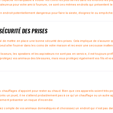
e capacité remarquable à trouver les coins les plus serrés dans les endroits les plus
aleureux pour votre ami à fourrure, ce sont ces mêmes endroits qui présentent le 
n endroit potentiellement dangereux pour faire la sieste, éloignez-le ou empêchez
SÉCURITÉ DES PRISES
dial de mettre en place une bonne sécurité des prises. Cela implique de s’assurer 
peut aller fouiner dans les coins de votre maison et recevoir une secousse inatte
lisseurs, les speakers et les aspirateurs ne sont pas en service, il est toujours pré
protégez vos animaux des blessures, mais vous protégez également vos fils et v
 les chauffages d’appoint pour rester au chaud. Bien que ces appareils soient très 
après un jouet, il ne s’attend probablement pas à ce qu’un chauffage ou un autre 
alement présenter un risque d’incendie.
enez compte de vos animaux domestiques et choisissez un endroit qui n’est pas da