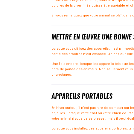
Si vous avez déjà eu un chat, vous savez qu’il a un
ou près de la cheminée puisse être agréable et ch
Si vous remarquez que votre animal se plaît dans u
METTRE EN ŒUVRE UNE BONNE 
Lorsque vous utilisez des appareils, il est primor
partie des broches n’est exposée. Un nez curieux 
Une fois encore, lorsque les appareils tels que les 
hors de portée des animaux. Non seulement vous 
grignotages.
APPAREILS PORTABLES
En hiver surtout, il n’est pas rare de compter sur
enjoués. Lorsque votre chat ou votre chien court 
votre animal risque de se blesser, mais il peut ég
Lorsque vous installez des appareils portables, t