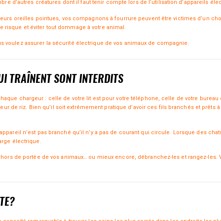
mbre d’autres créatures dont il faut tenir compte lors de l’utilisation d’appareils él
leurs oreilles pointues, vos compagnons à fourrure peuvent être victimes d’un cho
 risque et éviter tout dommage à votre animal.
s voulez assurer la sécurité électrique de vos animaux de compagnie.
UI TRAÎNENT SONT INTERDITS
que chargeur : celle de votre lit est pour votre téléphone, celle de votre bureau est
iseur de riz. Bien qu’il soit extrêmement pratique d’avoir ces fils branchés et prêt
appareil n’est pas branché qu’il n’y a pas de courant qui circule. Lorsque des ch
arge électrique.
es hors de portée de vos animaux… ou mieux encore, débranchez-les et rangez-les.
STE?