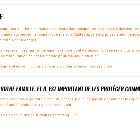
E
ctriques à l’intérieur, mais vos animaux domestiques sont exposés à des risques si
iques qui peuvent entourer votre maison. Câbles apparents, prises endommagées, ou
e retrouver en danger.
e déplacer librement et de faire l’exercice dont il a besoin, tout en restant dans 
 comme Parker Poirier Électrique pour évaluer la situation.
légère et doivent toujours être pris en charge par un professionnel.
VOTRE FAMILLE, ET IL EST IMPORTANT DE LES PROTÉGER COMME
ttre vos amis à fourrure à l’abri du danger. N’oubliez pas de débrancher les apparei
e sécurité relatives aux prises de courant.
à Parker Poirier pour avoir l’esprit tranquille.