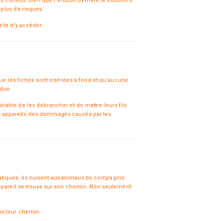
 curieux. Bien que l’endroit derrière la bouilloire
plus de risques.
-le d’y accéder.
que les fiches sont insérées à fond et qu’aucune
ndue.
férable de les débrancher et de mettre leurs fils
os appareils des dommages causés par les
pratiques, ils nuisent aux animaux de compagnie
appareil se trouve sur son chemin. Non seulement
ns leur chemin.