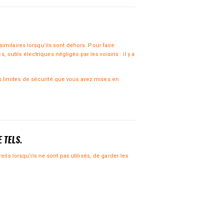
milaires lorsqu’ils sont dehors. Pour faire
tils électriques négligés par les voisins : il y a
les limites de sécurité que vous avez mises en
 TELS.
ls lorsqu’ils ne sont pas utilisés, de garder les