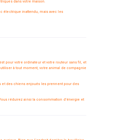
ectriques dans votre maison.
c électrique inattendu, mais avec les
 pour votre ordinateur et votre routeur sans fil, et
s à utiliser à tout moment, votre animal de compagnie
ats et des chiens enjoués les prennent pour des
 Vous réduirez ainsi la consommation d’énergie et